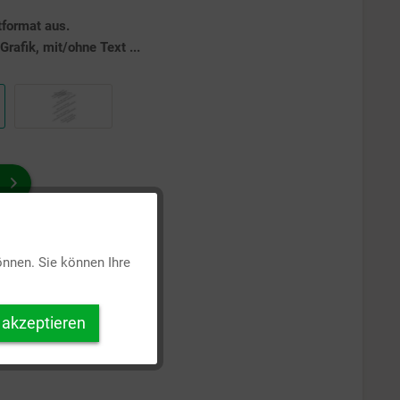
tformat aus.
rafik, mit/ohne Text ...
Aktiv
önnen. Sie können Ihre
Inaktiv
 akzeptieren
Inaktiv
Inaktiv