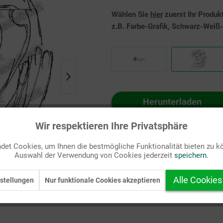
Wählen Sie
hier
zuerst Ihr Produk
z.B. Farbe-Grafik, Schwarz-Weiß-G
Herunterladen
Auf Ihren Merkzettel setzen
Wir respektieren Ihre Privatsphäre
et Cookies, um Ihnen die bestmögliche Funktionalität bieten zu k
Auswahl der Verwendung von Cookies jederzeit
speichern.
Alle Cookies
stellungen
Nur funktionale Cookies akzeptieren