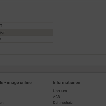
NT
tion
8
de - image online
Informationen
Über uns
AGB
den
Datenschutz