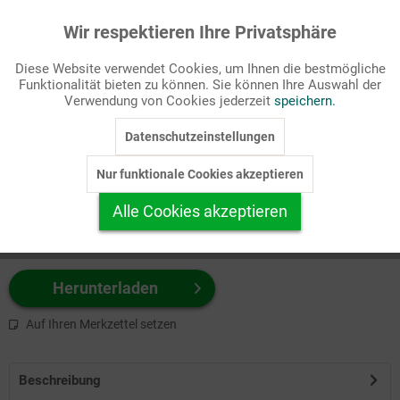
Wir respektieren Ihre Privatsphäre
Aktiv
Funktionale
Passende Stichworte
Diese Website verwendet Cookies, um Ihnen die bestmögliche
Bibel, NT
Funktionalität bieten zu können. Sie können Ihre Auswahl der
Inaktiv
Marketing
Verwendung von Cookies jederzeit
speichern.
Wählen Sie
hier
zuerst Ihr Produktformat aus.
Datenschutzeinstellungen
Inaktiv
Tracking
z.B. Farbe-Grafik, Schwarz-Weiß-Grafik, mit/ohne Text ...
Nur funktionale Cookies akzeptieren
Inaktiv
Personalisierung
Alle Cookies akzeptieren
Inaktiv
Service
Herunterladen
Auf Ihren Merkzettel setzen
Beschreibung