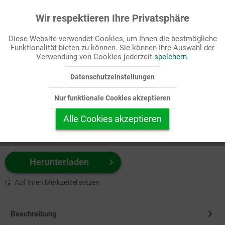
Wir respektieren Ihre Privatsphäre
Aktiv
Funktionale
Passende Stichworte
Diese Website verwendet Cookies, um Ihnen die bestmögliche
Heilige/Personen
Funktionalität bieten zu können. Sie können Ihre Auswahl der
Inaktiv
Marketing
Verwendung von Cookies jederzeit
speichern.
Wählen Sie
hier
zuerst Ihr Produktformat aus.
Datenschutzeinstellungen
Inaktiv
Tracking
z.B. Farbe-Grafik, Schwarz-Weiß-Grafik, mit/ohne Text ...
Nur funktionale Cookies akzeptieren
Inaktiv
Personalisierung
Alle Cookies akzeptieren
Inaktiv
Service
Herunterladen
Auf Ihren Merkzettel setzen
Beschreibung