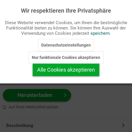
Wir respektieren Ihre Privatsphäre
Aktiv
Funktionale
Passende Stichworte
Diese Website verwendet Cookies, um Ihnen die bestmögliche
Hilfswerke, Jugend
Funktionalität bieten zu können. Sie können Ihre Auswahl der
Inaktiv
Marketing
Verwendung von Cookies jederzeit
speichern.
Wählen Sie
hier
zuerst Ihr Produktformat aus.
Datenschutzeinstellungen
Inaktiv
Tracking
z.B. Farbe-Grafik, Schwarz-Weiß-Grafik, mit/ohne Text ...
Nur funktionale Cookies akzeptieren
Inaktiv
Personalisierung
Alle Cookies akzeptieren
Inaktiv
Service
Herunterladen
Auf Ihren Merkzettel setzen
Beschreibung