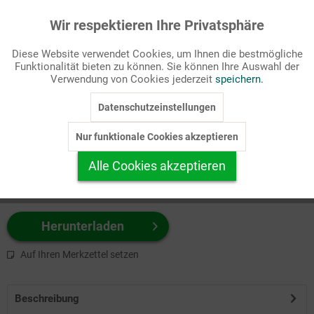
Wir respektieren Ihre Privatsphäre
Aktiv
Funktionale
Passende Stichworte
Diese Website verwendet Cookies, um Ihnen die bestmögliche
Bibel, Kinderseite
Funktionalität bieten zu können. Sie können Ihre Auswahl der
Inaktiv
Marketing
Verwendung von Cookies jederzeit
speichern.
Wählen Sie
hier
zuerst Ihr Produktformat aus.
Datenschutzeinstellungen
Inaktiv
Tracking
z.B. Farbe-Grafik, Schwarz-Weiß-Grafik, mit/ohne Text ...
Nur funktionale Cookies akzeptieren
Inaktiv
Personalisierung
Alle Cookies akzeptieren
Inaktiv
Service
Herunterladen
Auf Ihren Merkzettel setzen
Beschreibung