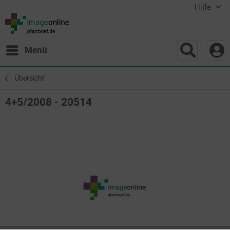
Hilfe
Menü
Übersicht
4+5/2008 - 20514