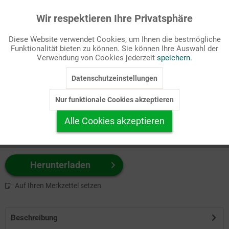
Wir respektieren Ihre Privatsphäre
Aktiv
Funktionale
Passende Stichworte
Diese Website verwendet Cookies, um Ihnen die bestmögliche
Bibel, NT
Funktionalität bieten zu können. Sie können Ihre Auswahl der
Inaktiv
Marketing
Verwendung von Cookies jederzeit
speichern.
Wählen Sie
hier
zuerst Ihr Produktformat aus.
Datenschutzeinstellungen
Inaktiv
Tracking
z.B. Farbe-Grafik, Schwarz-Weiß-Grafik, mit/ohne Text ...
Nur funktionale Cookies akzeptieren
Inaktiv
Personalisierung
Alle Cookies akzeptieren
Inaktiv
Service
Herunterladen
Auf Ihren Merkzettel setzen
Beschreibung