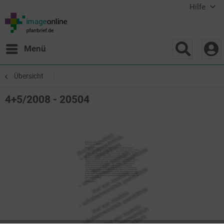
Hilfe
Menü
Übersicht
4+5/2008 - 20504