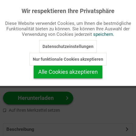
Wir respektieren Ihre Privatsphäre
Aktiv
Funktionale
Passende Stichworte
Diese Website verwendet Cookies, um Ihnen die bestmögliche
Bibel, Meditation
Funktionalität bieten zu können. Sie können Ihre Auswahl der
Inaktiv
Marketing
Verwendung von Cookies jederzeit
speichern.
Wählen Sie
hier
zuerst Ihr Produktformat aus.
Datenschutzeinstellungen
Inaktiv
Tracking
z.B. Farbe-Grafik, Schwarz-Weiß-Grafik, mit/ohne Text ...
Nur funktionale Cookies akzeptieren
Inaktiv
Personalisierung
Alle Cookies akzeptieren
Inaktiv
Service
Herunterladen
Auf Ihren Merkzettel setzen
Beschreibung