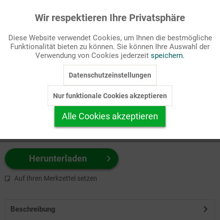
Wir respektieren Ihre Privatsphäre
Aktiv
Funktionale
Passende Stichworte
Diese Website verwendet Cookies, um Ihnen die bestmögliche
Bibel, NT
Funktionalität bieten zu können. Sie können Ihre Auswahl der
Inaktiv
Marketing
Verwendung von Cookies jederzeit
speichern.
Wählen Sie
hier
zuerst Ihr Produktformat aus.
Datenschutzeinstellungen
Inaktiv
Tracking
z.B. Farbe-Grafik, Schwarz-Weiß-Grafik, mit/ohne Text ...
Nur funktionale Cookies akzeptieren
Inaktiv
Personalisierung
Alle Cookies akzeptieren
Inaktiv
Service
Herunterladen
Auf Ihren Merkzettel setzen
Beschreibung