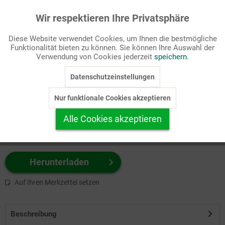
Wir respektieren Ihre Privatsphäre
Aktiv
Funktionale
Passende Stichworte
Diese Website verwendet Cookies, um Ihnen die bestmögliche
Heilige/Personen, Medien/Kommunikation
Funktionalität bieten zu können. Sie können Ihre Auswahl der
Inaktiv
Marketing
Verwendung von Cookies jederzeit
speichern.
Wählen Sie
hier
zuerst Ihr Produktformat aus.
Datenschutzeinstellungen
Inaktiv
Tracking
z.B. Farbe-Grafik, Schwarz-Weiß-Grafik, mit/ohne Text ...
Nur funktionale Cookies akzeptieren
Inaktiv
Personalisierung
Alle Cookies akzeptieren
Inaktiv
Service
Herunterladen
Auf Ihren Merkzettel setzen
Beschreibung