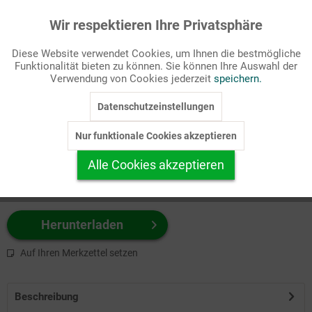
Wir respektieren Ihre Privatsphäre
Aktiv
Funktionale
Passende Stichworte
Diese Website verwendet Cookies, um Ihnen die bestmögliche
Kindergarten/Schule, Kinderseite
Funktionalität bieten zu können. Sie können Ihre Auswahl der
Inaktiv
Marketing
Verwendung von Cookies jederzeit
speichern.
Wählen Sie
hier
zuerst Ihr Produktformat aus.
Datenschutzeinstellungen
Inaktiv
Tracking
z.B. Farbe-Grafik, Schwarz-Weiß-Grafik, mit/ohne Text ...
Nur funktionale Cookies akzeptieren
Inaktiv
Personalisierung
Alle Cookies akzeptieren
Inaktiv
Service
Herunterladen
Auf Ihren Merkzettel setzen
Beschreibung