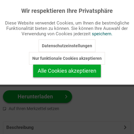
Wir respektieren Ihre Privatsphäre
Aktiv
Funktionale
Passende Stichworte
Diese Website verwendet Cookies, um Ihnen die bestmögliche
Kinderseite
Funktionalität bieten zu können. Sie können Ihre Auswahl der
Inaktiv
Marketing
Verwendung von Cookies jederzeit
speichern.
Wählen Sie
hier
zuerst Ihr Produktformat aus.
Datenschutzeinstellungen
Inaktiv
Tracking
z.B. Farbe-Grafik, Schwarz-Weiß-Grafik, mit/ohne Text ...
Nur funktionale Cookies akzeptieren
Inaktiv
Personalisierung
Alle Cookies akzeptieren
Inaktiv
Service
Herunterladen
Auf Ihren Merkzettel setzen
Beschreibung