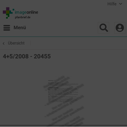
Hilfe
Menü
Übersicht
4+5/2008 - 20455