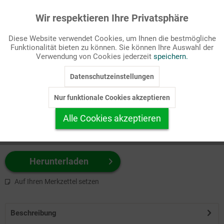
Wir respektieren Ihre Privatsphäre
Aktiv
Funktionale
Passende Stichworte
Diese Website verwendet Cookies, um Ihnen die bestmögliche
Bibel, NT
Funktionalität bieten zu können. Sie können Ihre Auswahl der
Inaktiv
Marketing
Verwendung von Cookies jederzeit
speichern.
Wählen Sie
hier
zuerst Ihr Produktformat aus.
Datenschutzeinstellungen
Inaktiv
Tracking
z.B. Farbe-Grafik, Schwarz-Weiß-Grafik, mit/ohne Text ...
Nur funktionale Cookies akzeptieren
Inaktiv
Personalisierung
Alle Cookies akzeptieren
Inaktiv
Service
Herunterladen
Auf Ihren Merkzettel setzen
Beschreibung