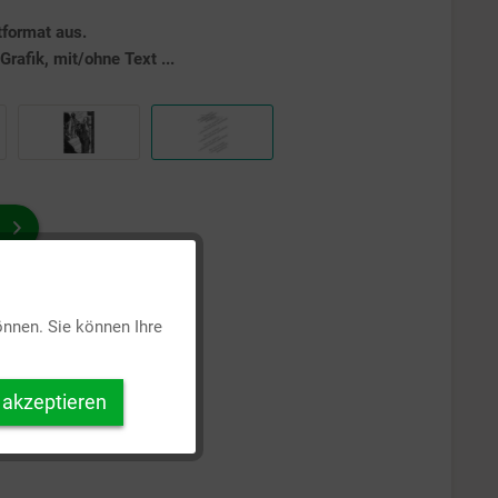
tformat aus.
rafik, mit/ohne Text ...
Aktiv
önnen. Sie können Ihre
Inaktiv
 akzeptieren
Inaktiv
Inaktiv