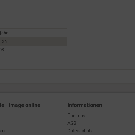
jahr
tion
08
de - image online
Informationen
Über uns
AGB
den
Datenschutz