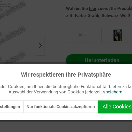
Wählen Sie
hier
zuerst Ihr Produk
z.B. Farbe-Grafik, Schwarz-Weiß-G
Herunterladen
Auf Ihren Merkzettel setzen
Wir respektieren Ihre Privatsphäre
et Cookies, um Ihnen die bestmögliche Funktionalität bieten zu k
Auswahl der Verwendung von Cookies jederzeit
speichern.
Alle Cookies
stellungen
Nur funktionale Cookies akzeptieren