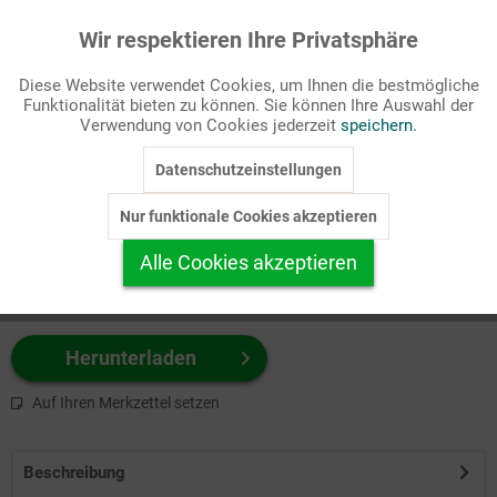
Wir respektieren Ihre Privatsphäre
Aktiv
Funktionale
Passende Stichworte
Diese Website verwendet Cookies, um Ihnen die bestmögliche
Kindergarten/Schule, Lebenskreis
Funktionalität bieten zu können. Sie können Ihre Auswahl der
Inaktiv
Marketing
Verwendung von Cookies jederzeit
speichern.
Wählen Sie
hier
zuerst Ihr Produktformat aus.
Datenschutzeinstellungen
Inaktiv
Tracking
z.B. Farbe-Grafik, Schwarz-Weiß-Grafik, mit/ohne Text ...
Nur funktionale Cookies akzeptieren
Inaktiv
Personalisierung
Alle Cookies akzeptieren
Inaktiv
Service
Herunterladen
Auf Ihren Merkzettel setzen
Beschreibung