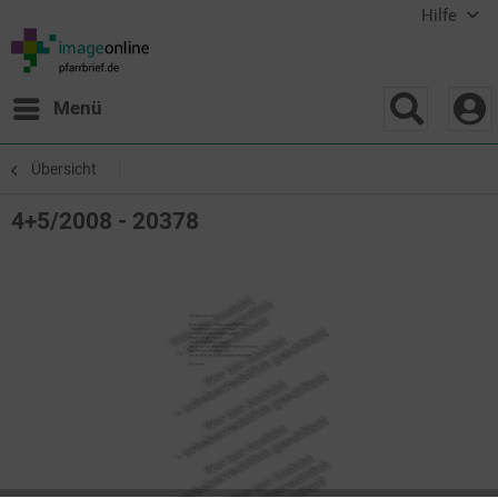
Hilfe
Menü
Übersicht
4+5/2008 - 20378