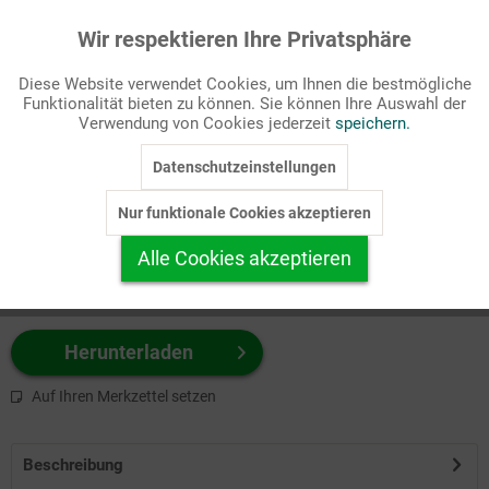
Wir respektieren Ihre Privatsphäre
Aktiv
Funktionale
Passende Stichworte
Diese Website verwendet Cookies, um Ihnen die bestmögliche
Kirchengeschichte
Funktionalität bieten zu können. Sie können Ihre Auswahl der
Inaktiv
Marketing
Verwendung von Cookies jederzeit
speichern.
Wählen Sie
hier
zuerst Ihr Produktformat aus.
Datenschutzeinstellungen
Inaktiv
Tracking
z.B. Farbe-Grafik, Schwarz-Weiß-Grafik, mit/ohne Text ...
Nur funktionale Cookies akzeptieren
Inaktiv
Personalisierung
Alle Cookies akzeptieren
Inaktiv
Service
Herunterladen
Auf Ihren Merkzettel setzen
Beschreibung