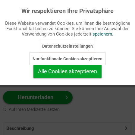
Wir respektieren Ihre Privatsphäre
Aktiv
Funktionale
Passende Stichworte
Diese Website verwendet Cookies, um Ihnen die bestmögliche
AT, Bibel
Funktionalität bieten zu können. Sie können Ihre Auswahl der
Inaktiv
Marketing
Verwendung von Cookies jederzeit
speichern.
Wählen Sie
hier
zuerst Ihr Produktformat aus.
Datenschutzeinstellungen
Inaktiv
Tracking
z.B. Farbe-Grafik, Schwarz-Weiß-Grafik, mit/ohne Text ...
Nur funktionale Cookies akzeptieren
Inaktiv
Personalisierung
Alle Cookies akzeptieren
Inaktiv
Service
Herunterladen
Auf Ihren Merkzettel setzen
Beschreibung