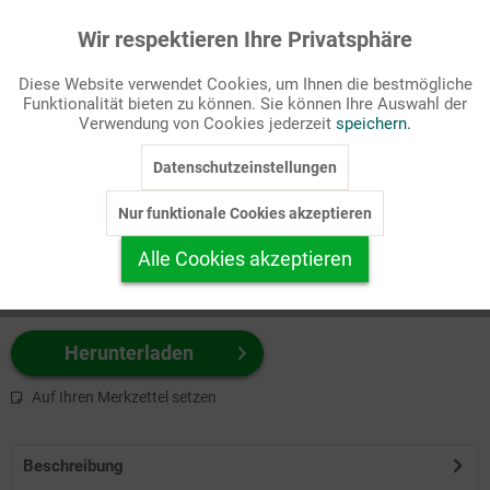
Wir respektieren Ihre Privatsphäre
Aktiv
Funktionale
Passende Stichworte
Diese Website verwendet Cookies, um Ihnen die bestmögliche
AT, Bibel
Funktionalität bieten zu können. Sie können Ihre Auswahl der
Inaktiv
Marketing
Verwendung von Cookies jederzeit
speichern.
Wählen Sie
hier
zuerst Ihr Produktformat aus.
Datenschutzeinstellungen
Inaktiv
Tracking
z.B. Farbe-Grafik, Schwarz-Weiß-Grafik, mit/ohne Text ...
Nur funktionale Cookies akzeptieren
Inaktiv
Personalisierung
Alle Cookies akzeptieren
Inaktiv
Service
Herunterladen
Auf Ihren Merkzettel setzen
Beschreibung