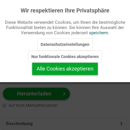
Wir respektieren Ihre Privatsphäre
Aktiv
Funktionale
Passende Stichworte
Diese Website verwendet Cookies, um Ihnen die bestmögliche
Freizeit
Funktionalität bieten zu können. Sie können Ihre Auswahl der
Inaktiv
Marketing
Verwendung von Cookies jederzeit
speichern.
Wählen Sie
hier
zuerst Ihr Produktformat aus.
Datenschutzeinstellungen
Inaktiv
Tracking
z.B. Farbe-Grafik, Schwarz-Weiß-Grafik, mit/ohne Text ...
Nur funktionale Cookies akzeptieren
Inaktiv
Personalisierung
Alle Cookies akzeptieren
Inaktiv
Service
Herunterladen
Auf Ihren Merkzettel setzen
Beschreibung