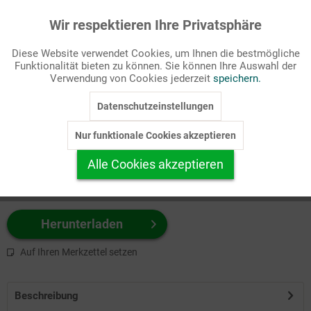
Wir respektieren Ihre Privatsphäre
Aktiv
Funktionale
Passende Stichworte
Diese Website verwendet Cookies, um Ihnen die bestmögliche
Feste/Feiern, Gemeindeleben
Funktionalität bieten zu können. Sie können Ihre Auswahl der
Inaktiv
Marketing
Verwendung von Cookies jederzeit
speichern.
Wählen Sie
hier
zuerst Ihr Produktformat aus.
Datenschutzeinstellungen
Inaktiv
Tracking
z.B. Farbe-Grafik, Schwarz-Weiß-Grafik, mit/ohne Text ...
Nur funktionale Cookies akzeptieren
Inaktiv
Personalisierung
Alle Cookies akzeptieren
Inaktiv
Service
Herunterladen
Auf Ihren Merkzettel setzen
Beschreibung