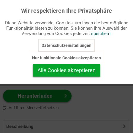
Wir respektieren Ihre Privatsphäre
Aktiv
Funktionale
Passende Stichworte
Diese Website verwendet Cookies, um Ihnen die bestmögliche
Bibel, Heilige/Personen
Funktionalität bieten zu können. Sie können Ihre Auswahl der
Inaktiv
Marketing
Verwendung von Cookies jederzeit
speichern.
Wählen Sie
hier
zuerst Ihr Produktformat aus.
Datenschutzeinstellungen
Inaktiv
Tracking
z.B. Farbe-Grafik, Schwarz-Weiß-Grafik, mit/ohne Text ...
Nur funktionale Cookies akzeptieren
Inaktiv
Personalisierung
Alle Cookies akzeptieren
Inaktiv
Service
Herunterladen
Auf Ihren Merkzettel setzen
Beschreibung