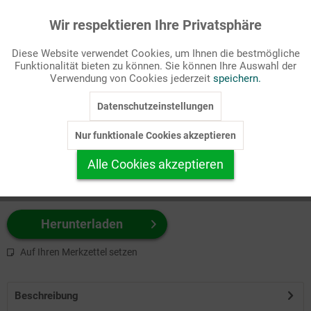
Wir respektieren Ihre Privatsphäre
Aktiv
Funktionale
Passende Stichworte
Diese Website verwendet Cookies, um Ihnen die bestmögliche
Christi Himmelfahrt, Kirchenjahr
Funktionalität bieten zu können. Sie können Ihre Auswahl der
Inaktiv
Marketing
Verwendung von Cookies jederzeit
speichern.
Wählen Sie
hier
zuerst Ihr Produktformat aus.
Datenschutzeinstellungen
Inaktiv
Tracking
z.B. Farbe-Grafik, Schwarz-Weiß-Grafik, mit/ohne Text ...
Nur funktionale Cookies akzeptieren
Inaktiv
Personalisierung
Alle Cookies akzeptieren
Inaktiv
Service
Herunterladen
Auf Ihren Merkzettel setzen
Beschreibung