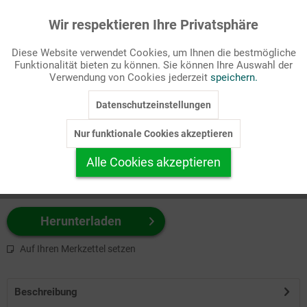
Wir respektieren Ihre Privatsphäre
Aktiv
Funktionale
Passende Stichworte
Diese Website verwendet Cookies, um Ihnen die bestmögliche
Bibel, Meditation
Funktionalität bieten zu können. Sie können Ihre Auswahl der
Inaktiv
Marketing
Verwendung von Cookies jederzeit
speichern.
Wählen Sie
hier
zuerst Ihr Produktformat aus.
Datenschutzeinstellungen
Inaktiv
Tracking
z.B. Farbe-Grafik, Schwarz-Weiß-Grafik, mit/ohne Text ...
Nur funktionale Cookies akzeptieren
Inaktiv
Personalisierung
Alle Cookies akzeptieren
Inaktiv
Service
Herunterladen
Auf Ihren Merkzettel setzen
Beschreibung