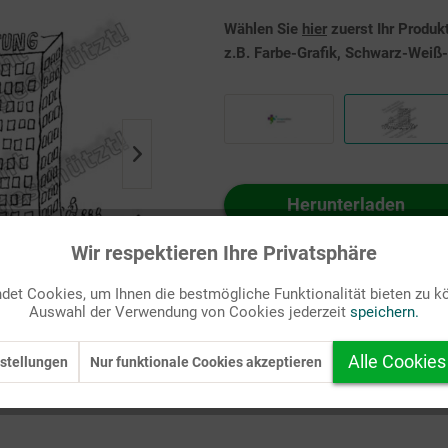
Wählen Sie
hier
zuerst Ihr Produk
z.B. Farbe-Grafik, Schwarz-Weiß-G
Herunterladen
Auf Ihren Merkzettel setzen
Wir respektieren Ihre Privatsphäre
et Cookies, um Ihnen die bestmögliche Funktionalität bieten zu k
Auswahl der Verwendung von Cookies jederzeit
speichern.
Alle Cookies
stellungen
Nur funktionale Cookies akzeptieren