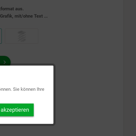
tformat aus.
rafik, mit/ohne Text ...
Aktiv
önnen. Sie können Ihre
Inaktiv
 akzeptieren
Inaktiv
Inaktiv