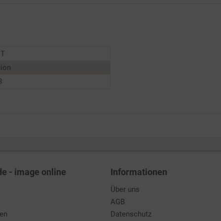
NT
tion
8
de - image online
Informationen
Über uns
AGB
den
Datenschutz