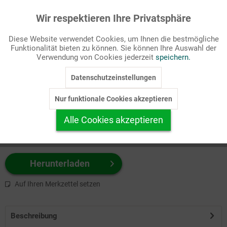
Wir respektieren Ihre Privatsphäre
Aktiv
Funktionale
Passende Stichworte
Diese Website verwendet Cookies, um Ihnen die bestmögliche
Bibel, Eucharistie/Abendmahl
Funktionalität bieten zu können. Sie können Ihre Auswahl der
Inaktiv
Marketing
Verwendung von Cookies jederzeit
speichern.
Wählen Sie
hier
zuerst Ihr Produktformat aus.
Datenschutzeinstellungen
Inaktiv
Tracking
z.B. Farbe-Grafik, Schwarz-Weiß-Grafik, mit/ohne Text ...
Nur funktionale Cookies akzeptieren
Inaktiv
Personalisierung
Alle Cookies akzeptieren
Inaktiv
Service
Herunterladen
Auf Ihren Merkzettel setzen
Beschreibung