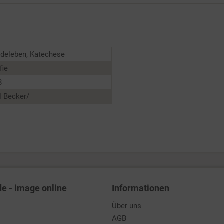
deleben, Katechese
fie
8
l Becker/
de - image online
Informationen
Über uns
AGB