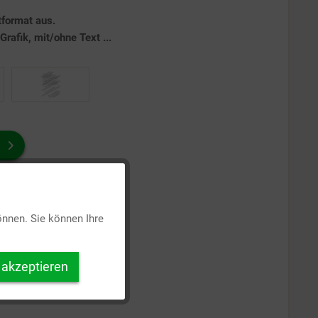
tformat aus.
rafik, mit/ohne Text ...
Aktiv
önnen. Sie können Ihre
Inaktiv
 akzeptieren
Inaktiv
Inaktiv