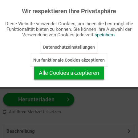
Wir respektieren Ihre Privatsphäre
Aktiv
Funktionale
Passende Stichworte
Diese Website verwendet Cookies, um Ihnen die bestmögliche
Medien/Kommunikation
Funktionalität bieten zu können. Sie können Ihre Auswahl der
Inaktiv
Marketing
Verwendung von Cookies jederzeit
speichern.
Wählen Sie
hier
zuerst Ihr Produktformat aus.
Datenschutzeinstellungen
Inaktiv
Tracking
z.B. Farbe-Grafik, Schwarz-Weiß-Grafik, mit/ohne Text ...
Nur funktionale Cookies akzeptieren
Inaktiv
Personalisierung
Alle Cookies akzeptieren
Inaktiv
Service
Herunterladen
Auf Ihren Merkzettel setzen
Beschreibung