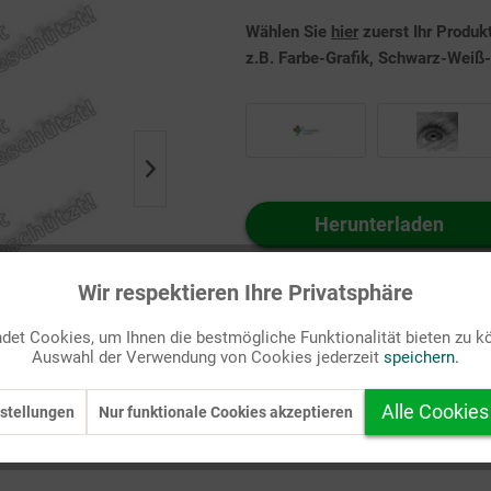
Wählen Sie
hier
zuerst Ihr Produk
z.B. Farbe-Grafik, Schwarz-Weiß-G
Herunterladen
Auf Ihren Merkzettel setzen
Wir respektieren Ihre Privatsphäre
et Cookies, um Ihnen die bestmögliche Funktionalität bieten zu k
Auswahl der Verwendung von Cookies jederzeit
speichern.
Alle Cookies
stellungen
Nur funktionale Cookies akzeptieren