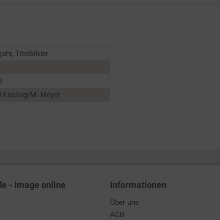
ahr, Titelbilder
8
d Ebeling/M. Meyer
de - image online
Informationen
Über uns
AGB