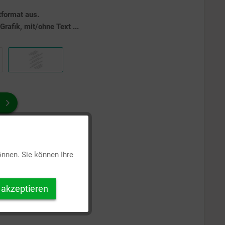
tformat aus.
rafik, mit/ohne Text ...
Aktiv
önnen. Sie können Ihre
Inaktiv
 akzeptieren
Inaktiv
Inaktiv