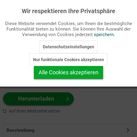
Wir respektieren Ihre Privatsphäre
Aktiv
Funktionale
Passende Stichworte
Diese Website verwendet Cookies, um Ihnen die bestmögliche
Bibel, NT
Funktionalität bieten zu können. Sie können Ihre Auswahl der
Inaktiv
Marketing
Verwendung von Cookies jederzeit
speichern.
Wählen Sie
hier
zuerst Ihr Produktformat aus.
Datenschutzeinstellungen
Inaktiv
Tracking
z.B. Farbe-Grafik, Schwarz-Weiß-Grafik, mit/ohne Text ...
Nur funktionale Cookies akzeptieren
Inaktiv
Personalisierung
Alle Cookies akzeptieren
Inaktiv
Service
Herunterladen
Auf Ihren Merkzettel setzen
Beschreibung