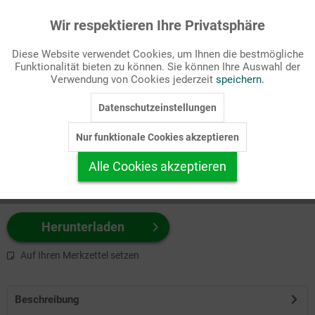
Wir respektieren Ihre Privatsphäre
Aktiv
Funktionale
Passende Stichworte
Diese Website verwendet Cookies, um Ihnen die bestmögliche
Witz
Funktionalität bieten zu können. Sie können Ihre Auswahl der
Inaktiv
Marketing
Verwendung von Cookies jederzeit
speichern.
Wählen Sie
hier
zuerst Ihr Produktformat aus.
Datenschutzeinstellungen
Inaktiv
Tracking
z.B. Farbe-Grafik, Schwarz-Weiß-Grafik, mit/ohne Text ...
Nur funktionale Cookies akzeptieren
Inaktiv
Personalisierung
Alle Cookies akzeptieren
Inaktiv
Service
Herunterladen
Auf Ihren Merkzettel setzen
Beschreibung