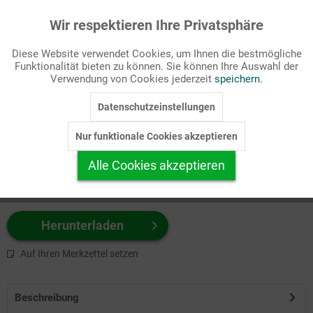
Wir respektieren Ihre Privatsphäre
Aktiv
Funktionale
Passende Stichworte
Diese Website verwendet Cookies, um Ihnen die bestmögliche
Gesellschaft/Politik
Funktionalität bieten zu können. Sie können Ihre Auswahl der
Inaktiv
Marketing
Verwendung von Cookies jederzeit
speichern.
Wählen Sie
hier
zuerst Ihr Produktformat aus.
Datenschutzeinstellungen
Inaktiv
Tracking
z.B. Farbe-Grafik, Schwarz-Weiß-Grafik, mit/ohne Text ...
Nur funktionale Cookies akzeptieren
Inaktiv
Personalisierung
Alle Cookies akzeptieren
Inaktiv
Service
Herunterladen
Auf Ihren Merkzettel setzen
Beschreibung