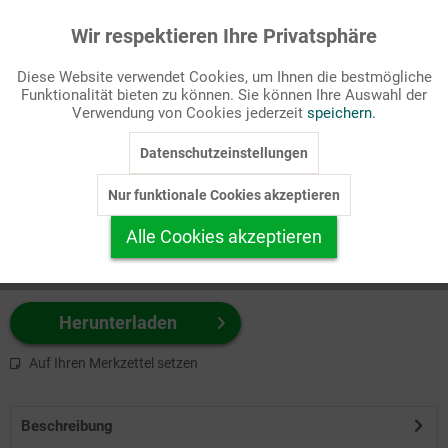
Wir respektieren Ihre Privatsphäre
Aktiv
Funktionale
Passende Stichworte
Diese Website verwendet Cookies, um Ihnen die bestmögliche
Eucharistie/Abendmahl, Sakramente/Kasualien
Funktionalität bieten zu können. Sie können Ihre Auswahl der
Inaktiv
Marketing
Verwendung von Cookies jederzeit
speichern.
Wählen Sie
hier
zuerst Ihr Produktformat aus.
Datenschutzeinstellungen
Inaktiv
Tracking
z.B. Farbe-Grafik, Schwarz-Weiß-Grafik, mit/ohne Text ...
Nur funktionale Cookies akzeptieren
Inaktiv
Personalisierung
Alle Cookies akzeptieren
Inaktiv
Service
Herunterladen
Auf Ihren Merkzettel setzen
Beschreibung