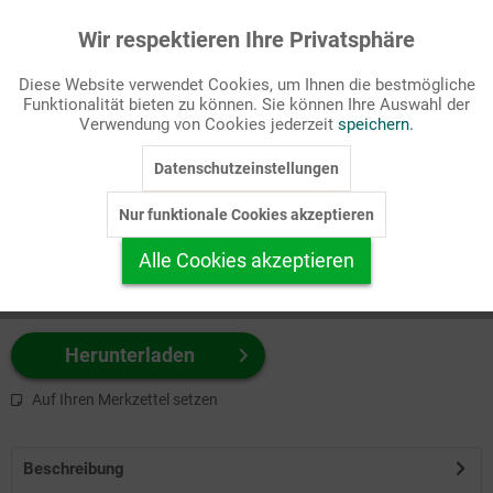
Wir respektieren Ihre Privatsphäre
Aktiv
Funktionale
Passende Stichworte
Diese Website verwendet Cookies, um Ihnen die bestmögliche
Bibel, NT
Funktionalität bieten zu können. Sie können Ihre Auswahl der
Inaktiv
Marketing
Verwendung von Cookies jederzeit
speichern.
Wählen Sie
hier
zuerst Ihr Produktformat aus.
Datenschutzeinstellungen
Inaktiv
Tracking
z.B. Farbe-Grafik, Schwarz-Weiß-Grafik, mit/ohne Text ...
Nur funktionale Cookies akzeptieren
Inaktiv
Personalisierung
Alle Cookies akzeptieren
Inaktiv
Service
Herunterladen
Auf Ihren Merkzettel setzen
Beschreibung