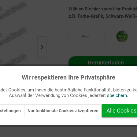
Wählen Sie
hier
zuerst Ihr Produk
z.B. Farbe-Grafik, Schwarz-Weiß-G
Herunterladen
Auf Ihren Merkzettel setzen
Wir respektieren Ihre Privatsphäre
et Cookies, um Ihnen die bestmögliche Funktionalität bieten zu k
Auswahl der Verwendung von Cookies jederzeit
speichern.
Alle Cookies
stellungen
Nur funktionale Cookies akzeptieren