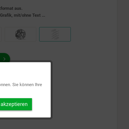
tformat aus.
rafik, mit/ohne Text ...
Aktiv
önnen. Sie können Ihre
Inaktiv
 akzeptieren
Inaktiv
Inaktiv