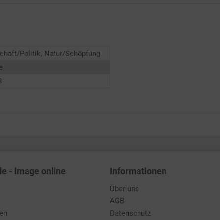
chaft/Politik, Natur/Schöpfung
e
8
de - image online
Informationen
Über uns
AGB
den
Datenschutz