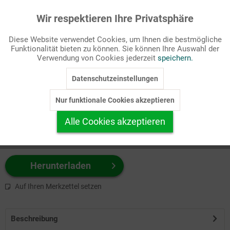
Wir respektieren Ihre Privatsphäre
Aktiv
Funktionale
Passende Stichworte
Diese Website verwendet Cookies, um Ihnen die bestmögliche
Gesellschaft/Politik, Leitartikel
Funktionalität bieten zu können. Sie können Ihre Auswahl der
Inaktiv
Marketing
Verwendung von Cookies jederzeit
speichern.
Wählen Sie
hier
zuerst Ihr Produktformat aus.
Datenschutzeinstellungen
Inaktiv
Tracking
z.B. Farbe-Grafik, Schwarz-Weiß-Grafik, mit/ohne Text ...
Nur funktionale Cookies akzeptieren
Inaktiv
Personalisierung
Alle Cookies akzeptieren
Inaktiv
Service
Herunterladen
Auf Ihren Merkzettel setzen
Beschreibung