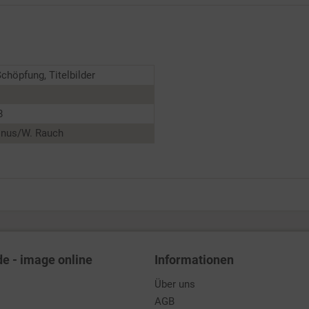
chöpfung, Titelbilder
8
inus/W. Rauch
de - image online
Informationen
Über uns
AGB