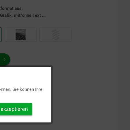
tformat aus.
rafik, mit/ohne Text ...
Aktiv
önnen. Sie können Ihre
Inaktiv
 akzeptieren
Inaktiv
Inaktiv