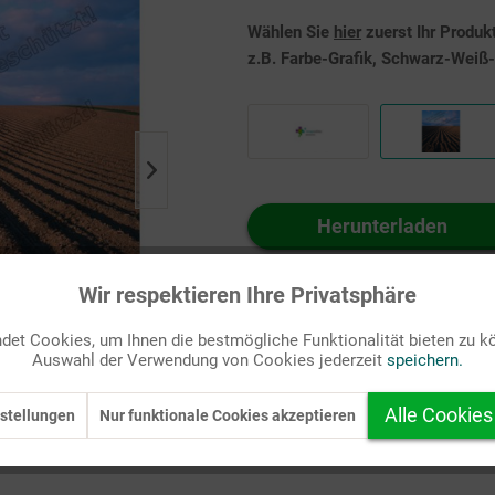
Wählen Sie
hier
zuerst Ihr Produk
z.B. Farbe-Grafik, Schwarz-Weiß-G
Herunterladen
Auf Ihren Merkzettel setzen
Wir respektieren Ihre Privatsphäre
et Cookies, um Ihnen die bestmögliche Funktionalität bieten zu k
Auswahl der Verwendung von Cookies jederzeit
speichern.
Alle Cookies
stellungen
Nur funktionale Cookies akzeptieren