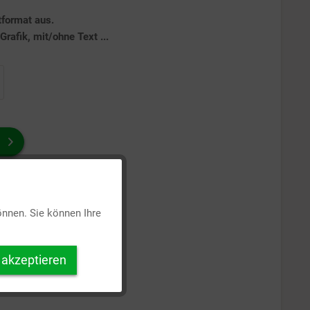
tformat aus.
rafik, mit/ohne Text ...
Aktiv
önnen. Sie können Ihre
Inaktiv
 akzeptieren
Inaktiv
Inaktiv