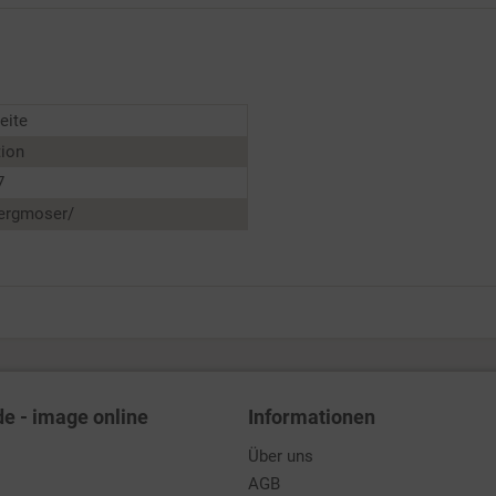
eite
tion
7
Bergmoser/
de - image online
Informationen
Über uns
AGB