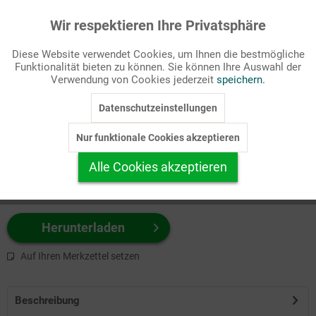
Wir respektieren Ihre Privatsphäre
Aktiv
Funktionale
Passende Stichworte
Diese Website verwendet Cookies, um Ihnen die bestmögliche
Kirchenjahr, Ostern
Funktionalität bieten zu können. Sie können Ihre Auswahl der
Inaktiv
Marketing
Verwendung von Cookies jederzeit
speichern.
Wählen Sie
hier
zuerst Ihr Produktformat aus.
Datenschutzeinstellungen
Inaktiv
Tracking
z.B. Farbe-Grafik, Schwarz-Weiß-Grafik, mit/ohne Text ...
Nur funktionale Cookies akzeptieren
Inaktiv
Personalisierung
Alle Cookies akzeptieren
Inaktiv
Service
Herunterladen
Auf Ihren Merkzettel setzen
Beschreibung