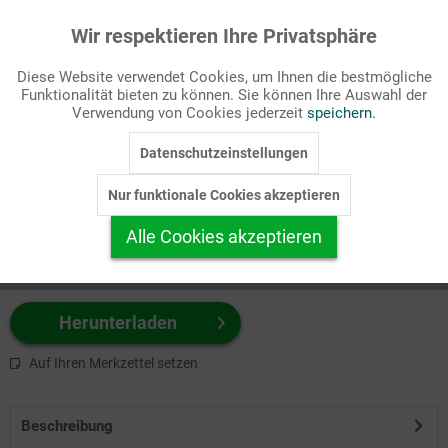
Wir respektieren Ihre Privatsphäre
Aktiv
Funktionale
Passende Stichworte
Diese Website verwendet Cookies, um Ihnen die bestmögliche
Kirchenjahr, Ostern
Funktionalität bieten zu können. Sie können Ihre Auswahl der
Inaktiv
Marketing
Verwendung von Cookies jederzeit
speichern.
Wählen Sie
hier
zuerst Ihr Produktformat aus.
Datenschutzeinstellungen
Inaktiv
Tracking
z.B. Farbe-Grafik, Schwarz-Weiß-Grafik, mit/ohne Text ...
Nur funktionale Cookies akzeptieren
Inaktiv
Personalisierung
Alle Cookies akzeptieren
Inaktiv
Service
Herunterladen
Auf Ihren Merkzettel setzen
Beschreibung