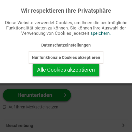
Wir respektieren Ihre Privatsphäre
Aktiv
Funktionale
Passende Stichworte
Diese Website verwendet Cookies, um Ihnen die bestmögliche
Kirchenjahr, Ostern
Funktionalität bieten zu können. Sie können Ihre Auswahl der
Inaktiv
Marketing
Verwendung von Cookies jederzeit
speichern.
Wählen Sie
hier
zuerst Ihr Produktformat aus.
Datenschutzeinstellungen
Inaktiv
Tracking
z.B. Farbe-Grafik, Schwarz-Weiß-Grafik, mit/ohne Text ...
Nur funktionale Cookies akzeptieren
Inaktiv
Personalisierung
Alle Cookies akzeptieren
Inaktiv
Service
Herunterladen
Auf Ihren Merkzettel setzen
Beschreibung