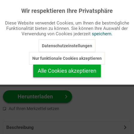
Wir respektieren Ihre Privatsphäre
Aktiv
Funktionale
Passende Stichworte
Diese Website verwendet Cookies, um Ihnen die bestmögliche
Bibel, Fastenzeit/Passion
Funktionalität bieten zu können. Sie können Ihre Auswahl der
Inaktiv
Marketing
Verwendung von Cookies jederzeit
speichern.
Wählen Sie
hier
zuerst Ihr Produktformat aus.
Datenschutzeinstellungen
Inaktiv
Tracking
z.B. Farbe-Grafik, Schwarz-Weiß-Grafik, mit/ohne Text ...
Nur funktionale Cookies akzeptieren
Inaktiv
Personalisierung
Alle Cookies akzeptieren
Inaktiv
Service
Herunterladen
Auf Ihren Merkzettel setzen
Beschreibung