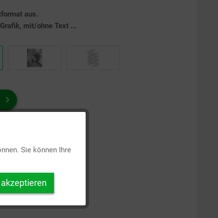
tformat aus.
rafik, mit/ohne Text ...
Aktiv
önnen. Sie können Ihre
Inaktiv
 akzeptieren
Inaktiv
Inaktiv