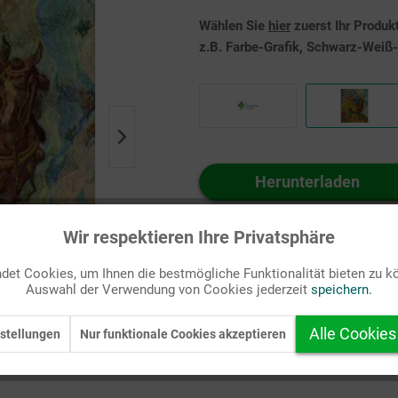
Wählen Sie
hier
zuerst Ihr Produk
z.B. Farbe-Grafik, Schwarz-Weiß-G
Herunterladen
Auf Ihren Merkzettel setzen
Wir respektieren Ihre Privatsphäre
et Cookies, um Ihnen die bestmögliche Funktionalität bieten zu k
Auswahl der Verwendung von Cookies jederzeit
speichern.
Alle Cookies
stellungen
Nur funktionale Cookies akzeptieren