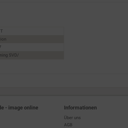
NT
tion
7
uning SVD/
de - image online
Informationen
Über uns
AGB