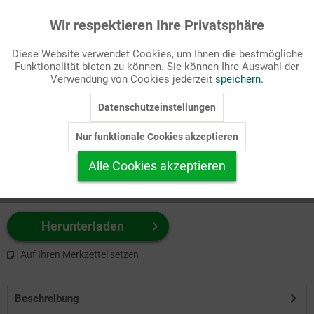
Wir respektieren Ihre Privatsphäre
Aktiv
Funktionale
Passende Stichworte
Diese Website verwendet Cookies, um Ihnen die bestmögliche
Seelsorge
Funktionalität bieten zu können. Sie können Ihre Auswahl der
Inaktiv
Marketing
Verwendung von Cookies jederzeit
speichern.
Wählen Sie
hier
zuerst Ihr Produktformat aus.
Datenschutzeinstellungen
Inaktiv
Tracking
z.B. Farbe-Grafik, Schwarz-Weiß-Grafik, mit/ohne Text ...
Nur funktionale Cookies akzeptieren
Inaktiv
Personalisierung
Alle Cookies akzeptieren
Inaktiv
Service
Herunterladen
Auf Ihren Merkzettel setzen
Beschreibung