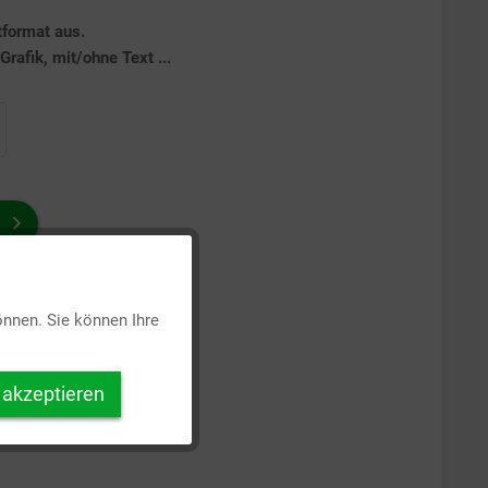
tformat aus.
rafik, mit/ohne Text ...
Aktiv
önnen. Sie können Ihre
Inaktiv
 akzeptieren
Inaktiv
Inaktiv