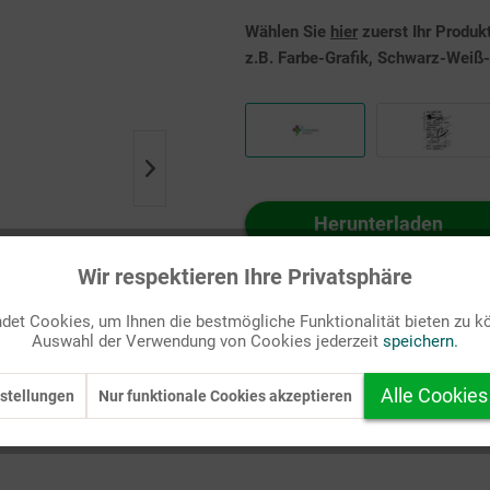
Wählen Sie
hier
zuerst Ihr Produk
z.B. Farbe-Grafik, Schwarz-Weiß-G
Herunterladen
Auf Ihren Merkzettel setzen
Wir respektieren Ihre Privatsphäre
et Cookies, um Ihnen die bestmögliche Funktionalität bieten zu k
Auswahl der Verwendung von Cookies jederzeit
speichern.
Alle Cookies
stellungen
Nur funktionale Cookies akzeptieren