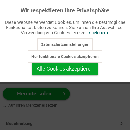
Wir respektieren Ihre Privatsphäre
Aktiv
Funktionale
Passende Stichworte
Diese Website verwendet Cookies, um Ihnen die bestmögliche
Ostern, Witz
Funktionalität bieten zu können. Sie können Ihre Auswahl der
Inaktiv
Marketing
Verwendung von Cookies jederzeit
speichern.
Wählen Sie
hier
zuerst Ihr Produktformat aus.
Datenschutzeinstellungen
Inaktiv
Tracking
z.B. Farbe-Grafik, Schwarz-Weiß-Grafik, mit/ohne Text ...
Nur funktionale Cookies akzeptieren
Inaktiv
Personalisierung
Alle Cookies akzeptieren
Inaktiv
Service
Herunterladen
Auf Ihren Merkzettel setzen
Beschreibung