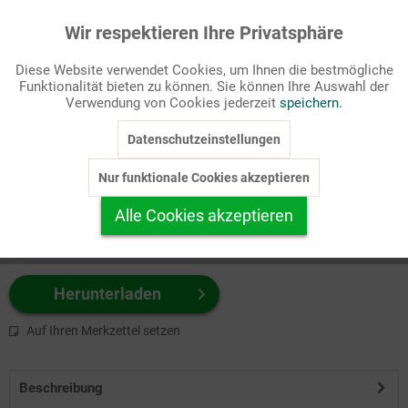
Wir respektieren Ihre Privatsphäre
Aktiv
Funktionale
Passende Stichworte
Diese Website verwendet Cookies, um Ihnen die bestmögliche
Witz
Funktionalität bieten zu können. Sie können Ihre Auswahl der
Inaktiv
Marketing
Verwendung von Cookies jederzeit
speichern.
Wählen Sie
hier
zuerst Ihr Produktformat aus.
Datenschutzeinstellungen
Inaktiv
Tracking
z.B. Farbe-Grafik, Schwarz-Weiß-Grafik, mit/ohne Text ...
Nur funktionale Cookies akzeptieren
Inaktiv
Personalisierung
Alle Cookies akzeptieren
Inaktiv
Service
Herunterladen
Auf Ihren Merkzettel setzen
Beschreibung