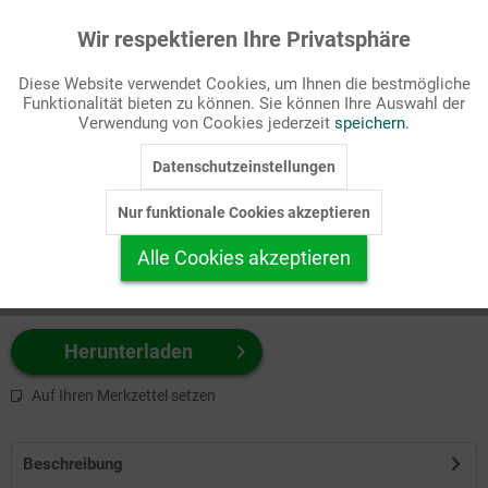
Wir respektieren Ihre Privatsphäre
Aktiv
Funktionale
Passende Stichworte
Diese Website verwendet Cookies, um Ihnen die bestmögliche
Fastenzeit/Passion, Kirchenjahr
Funktionalität bieten zu können. Sie können Ihre Auswahl der
Inaktiv
Marketing
Verwendung von Cookies jederzeit
speichern.
Wählen Sie
hier
zuerst Ihr Produktformat aus.
Datenschutzeinstellungen
Inaktiv
Tracking
z.B. Farbe-Grafik, Schwarz-Weiß-Grafik, mit/ohne Text ...
Nur funktionale Cookies akzeptieren
Inaktiv
Personalisierung
Alle Cookies akzeptieren
Inaktiv
Service
Herunterladen
Auf Ihren Merkzettel setzen
Beschreibung