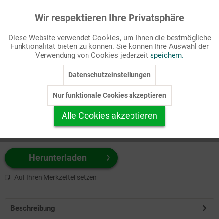
Wir respektieren Ihre Privatsphäre
Aktiv
Funktionale
Passende Stichworte
Diese Website verwendet Cookies, um Ihnen die bestmögliche
Fastenzeit/Passion, Kirchenjahr
Funktionalität bieten zu können. Sie können Ihre Auswahl der
Inaktiv
Marketing
Verwendung von Cookies jederzeit
speichern.
Wählen Sie
hier
zuerst Ihr Produktformat aus.
Datenschutzeinstellungen
Inaktiv
Tracking
z.B. Farbe-Grafik, Schwarz-Weiß-Grafik, mit/ohne Text ...
Nur funktionale Cookies akzeptieren
Inaktiv
Personalisierung
Alle Cookies akzeptieren
Inaktiv
Service
Herunterladen
Auf Ihren Merkzettel setzen
Beschreibung