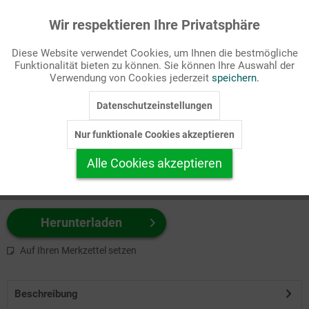
Wir respektieren Ihre Privatsphäre
Aktiv
Funktionale
Passende Stichworte
Diese Website verwendet Cookies, um Ihnen die bestmögliche
Hilfswerke
Funktionalität bieten zu können. Sie können Ihre Auswahl der
Inaktiv
Marketing
Verwendung von Cookies jederzeit
speichern.
Wählen Sie
hier
zuerst Ihr Produktformat aus.
Datenschutzeinstellungen
Inaktiv
Tracking
z.B. Farbe-Grafik, Schwarz-Weiß-Grafik, mit/ohne Text ...
Nur funktionale Cookies akzeptieren
Inaktiv
Personalisierung
Alle Cookies akzeptieren
Inaktiv
Service
Herunterladen
Auf Ihren Merkzettel setzen
Beschreibung