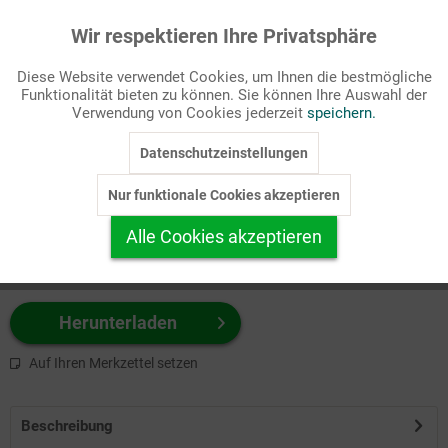
Wir respektieren Ihre Privatsphäre
Aktiv
Funktionale
Passende Stichworte
Diese Website verwendet Cookies, um Ihnen die bestmögliche
AT, Bibel
Funktionalität bieten zu können. Sie können Ihre Auswahl der
Inaktiv
Marketing
Verwendung von Cookies jederzeit
speichern.
Wählen Sie
hier
zuerst Ihr Produktformat aus.
Datenschutzeinstellungen
Inaktiv
Tracking
z.B. Farbe-Grafik, Schwarz-Weiß-Grafik, mit/ohne Text ...
Nur funktionale Cookies akzeptieren
Inaktiv
Personalisierung
Alle Cookies akzeptieren
Inaktiv
Service
Herunterladen
Auf Ihren Merkzettel setzen
Beschreibung