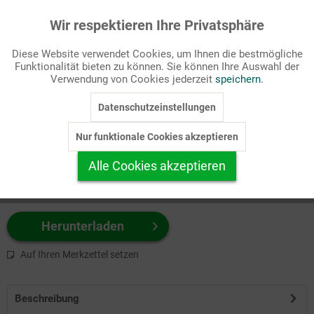
Wir respektieren Ihre Privatsphäre
Aktiv
Funktionale
Passende Stichworte
Diese Website verwendet Cookies, um Ihnen die bestmögliche
AT, Kinderseite
Funktionalität bieten zu können. Sie können Ihre Auswahl der
Inaktiv
Marketing
Verwendung von Cookies jederzeit
speichern.
Wählen Sie
hier
zuerst Ihr Produktformat aus.
Datenschutzeinstellungen
Inaktiv
Tracking
z.B. Farbe-Grafik, Schwarz-Weiß-Grafik, mit/ohne Text ...
Nur funktionale Cookies akzeptieren
Inaktiv
Personalisierung
Alle Cookies akzeptieren
Inaktiv
Service
Herunterladen
Auf Ihren Merkzettel setzen
Beschreibung